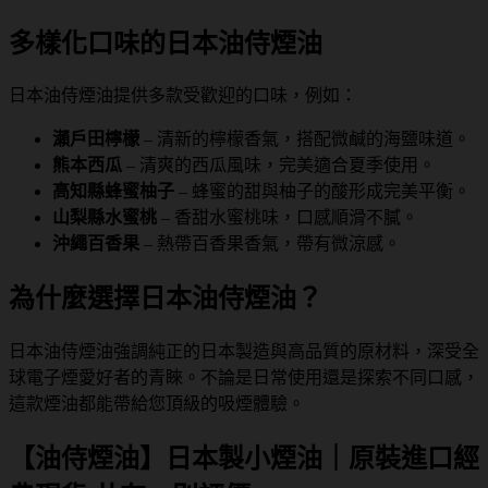
多樣化口味的日本油侍煙油
日本油侍煙油提供多款受歡迎的口味，例如：
瀨戶田檸檬
– 清新的檸檬香氣，搭配微鹹的海鹽味道。
熊本西瓜
– 清爽的西瓜風味，完美適合夏季使用。
高知縣蜂蜜柚子
– 蜂蜜的甜與柚子的酸形成完美平衡。
山梨縣水蜜桃
– 香甜水蜜桃味，口感順滑不膩。
沖繩百香果
– 熱帶百香果香氣，帶有微涼感。
為什麼選擇日本油侍煙油？
日本油侍煙油強調純正的日本製造與高品質的原材料，深受全
球電子煙愛好者的青睞。不論是日常使用還是探索不同口感，
這款煙油都能帶給您頂級的吸煙體驗。
【油侍煙油】日本製小煙油｜原裝進口經