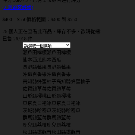
評分
5.00
/ 5，已有
2
位顧客進行評分
(
2
則顧客評價)
$
400
–
$
550
價格範圍：$400 到 $550
26 個人正在查看此商品，庫存不多，欲購從速!
已售 26,918 件
瀨戶田檸檬
瀨戶田檸檬
熊本西瓜
熊本西瓜
長野縣莓果
長野縣莓果
沖繩百香果
沖繩百香果
高知縣蜂蜜柚子
高知縣蜂蜜柚子
佐賀縣草莓
佐賀縣草莓
山形縣櫻桃
山形縣櫻桃
東京夏日袍冰
東京夏日袍冰
茨城縣哈密瓜
茨城縣哈密瓜
群馬縣藍莓
群馬縣藍莓
鹿兒縣荔枝
鹿兒縣荔枝
秋田縣鐵觀音
秋田縣鐵觀音