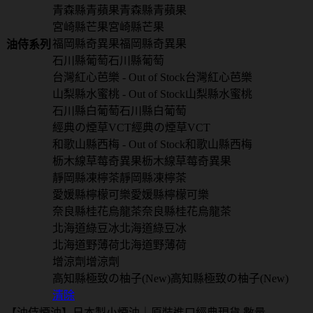
青森縣青蘋果
青森縣青蘋果
宮崎縣芒果
宮崎縣芒果
福岡縣奇異果
福岡縣奇異果
油侍系列
石川縣葡萄
石川縣葡萄
台灣紅心芭樂 - Out of Stock
台灣紅心芭樂
山梨縣水蜜桃 - Out of Stock
山梨縣水蜜桃
石川縣白葡萄
石川縣白葡萄
經典の煙草VCT
經典の煙草VCT
和歌山縣西梅 - Out of Stock
和歌山縣西梅
枥木線草莓奇異果
枥木線草莓奇異果
靜岡縣凍檸茶
靜岡縣凍檸茶
愛媛縣檸檬可樂
愛媛縣檸檬可樂
奈良縣桂花烏龍茶
奈良縣桂花烏龍茶
北海道綠豆冰
北海道綠豆冰
北海道野薄荷
北海道野薄荷
增涼劑
增涼劑
高知縣極致の柚子(New)
高知縣極致の柚子(New)
清除
【油侍煙油】日本製小煙油｜原裝進口經典現貨 數量