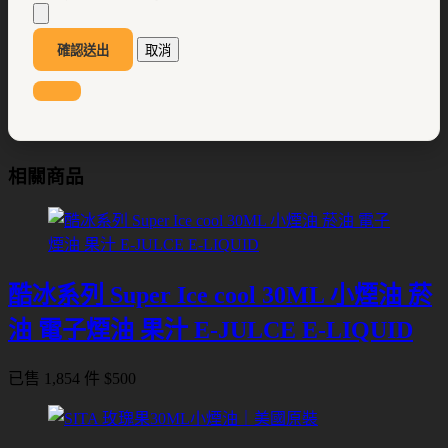
確認送出
取消
相關商品
酷冰系列 Super Ice cool 30ML 小煙油 菸
油 電子煙油 果汁 E-JULCE E-LIQUID
已售 1,854 件
$
500