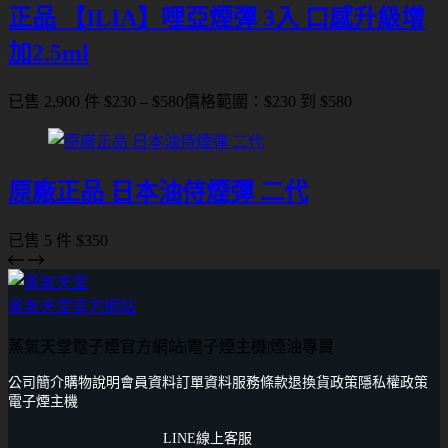
正品 【ILIA】哩亞煙彈 3入 口感升級增
加2.5ml
已售 2,900 件
$
230
–
$
580
價格範圍：$230 到 $580
原廠正品 日本油侍煙彈 二代
已售 5 件
$
350
蒸氣天堂官方網站
蒸氣天堂電子煙官方網站|電子煙主機|煙油專賣
公司簡介
購物說明
會員資料
訂單資料
服務條款
退換貨政策
隱私權政策
電子煙主機
LINE線上客服