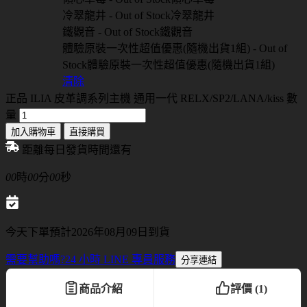
冷翠龍井 - Out of Stock
冷翠龍井
鐵觀音 - Out of Stock
鐵觀音
體驗原裝一次性超值優惠(隨機出貨1組) - Out of
Stock
體驗原裝一次性超值優惠(隨機出貨1組)
清除
正品 ILIA 皮革調系列主機 通用一代 RELX/SP2/LANA/kiss 數
量
加入購物車
直接購買
距離每日發貨時間還有
00
時
00
分
00
秒
今天下單預計2026年08月09日到貨
需要幫助嗎?
24 小時 LINE 專員服務
分享連結
商品介紹
評價 (1)