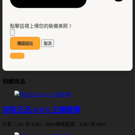
點擊這裡上傳您的裝備美照 ?
確認送出
取消
相關商品
原裝正品 KISS 主機煙彈
已售 1,585 件
$
380
–
$
800
價格範圍：$380 到 $800