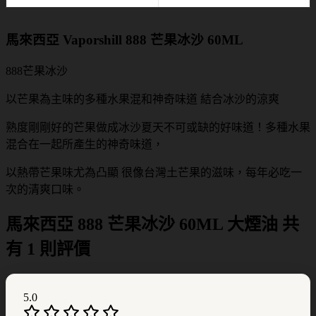
馬來西亞 Vaporshill 888 芒果冰沙 60ML
888芒果冰沙
以芒果為主味的多種水果混和神奇味道 結合冰沙的涼爽
熟度剛剛好的芒果做成冰沙夏天不可或缺的好味道！多種水果
混合在一起所產生的神奇味道，
以熱帶芒果味尤為凸顯 很像台灣土芒果的滋味，每年必吃一
次的清爽口味。
馬來西亞 888 芒果冰沙 60ML 大煙油
共
有 1 則評價
5.0