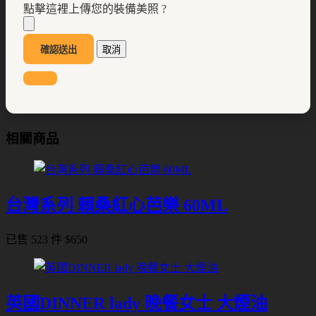
點擊這裡上傳您的裝備美照 ?
確認送出
取消
相關商品
台灣系列 賴桑紅心芭樂 60ML
已售 523 件
$
650
英國DINNER lady 晚餐女士 大煙油