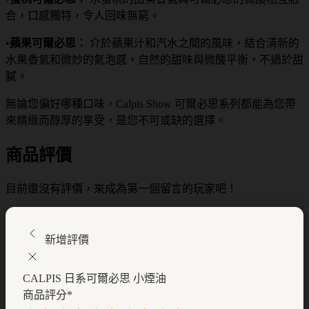
合，口感獨特，令人回味無窮。
•
蘋果可爾必思：
介於蘋果汁和汽水之間的風味，結合清新的
水果香氣和微妙的氣泡感，自然的甜味與微酸平衡，不過於甜
膩。
無論您偏好哪種口味，Calpis Show 可爾必思系列都能為您帶
來精緻而醇厚的享受，是您不可或缺的選擇。
商品評價
目前還沒有評價，來成為第一個留言的玩家吧！
新增評價
CALPIS 日系可爾必思 小煙油
商品評分
*