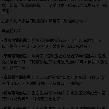
感，帶來「初戀的味道」，深受日本、歐美及台灣地區用戶的
喜愛。
該系列提供多種口味選擇，滿足不同味蕾的需求。
產品特色：
•
原味可爾必思：
乳酸飲料的酸甜風味，添加冰涼感後，入
口、進喉、呼出，層次分明，帶來豐富的口感體驗。
•
草莓可爾必思：
以可爾必思乳酸基底結合草莓的甜美，經過
充分混合，每一口都如同在口中綻放成熟的草莓，伴隨冰涼的
果香酸甜口感。
•
奇異果可爾必思：
入口時感受到奇異果的輕酸甜，呼出時帶
有乳酸風味，酸與甜交織，清新爽口，不甜膩。
•
葡萄可爾必思：
香濃甜美的葡萄風味與乳酸菌飲料融合，帶
有些許奶香氣息，冰涼感受更沁涼。
•
蜜桃可爾必思：
水蜜桃的甜美香氣與可爾必思的微酸相互融