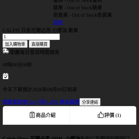
蜜桃 - Out of Stock
蜜桃
蘋果 - Out of Stock
蘋果
奇異果 - Out of Stock
奇異果
清除
CALPIS 日系可爾必思 小煙油 數量
加入購物車
直接購買
距離每日發貨時間還有
00
時
00
分
00
秒
今天下單預計2026年08月09日到貨
需要幫助嗎?
24 小時 LINE 專員服務
分享連結
商品介紹
評價 (1)
Calpis Show 可爾必思 30ML 小煙油
系列以其獨特的酸甜口