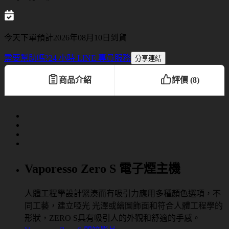
今天下單預計2026年08月10日到貨
需要幫助嗎?
24 小時 LINE 專員服務
分享連結
商品介紹
評價 (8)
Vaporesso Zero S 電子煙主機
人體工程學設計緊湊而有吸引力應用多種顏色選項，不
同工藝，建立啞光 光澤或繪圖飾面和符合人體工程學的
形狀，ZERO S具有吸引人的外觀和舒適的手感。