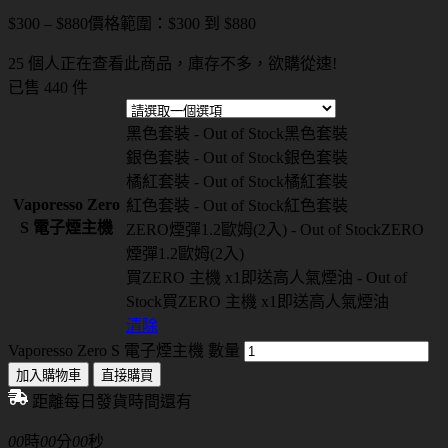
$
300
–
$
880
價格範圍：$300 到 $880
25 個人正在查看此商品，庫存不多，欲購從速!
已售 440 件
黑色套裝 - Out of Stock
黑色套裝
銀色套裝 - Out of Stock
銀色套裝
橘紅套裝 - Out of Stock
橘紅套裝
Vaporesso Zero
紅色套裝 - Out of Stock
紅色套裝
S 電子煙主機
ZERO煙彈1.2歐姆(2入) - Out of Stock
ZERO
煙彈1.2歐姆(2入)
買ZERO 主機 x1即送高人氣煙油 - Out of
Stock
買ZERO 主機 x1即送高人氣煙油
清除
Vaporesso Zero S 電子煙主機 數量
加入購物車
直接購買
距離每日發貨時間還有
00
時
00
分
00
秒