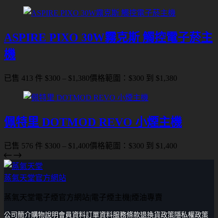
ASPIRE PIXO 30W霧克斯 觸控電子菸主
機
已售 413 件
$
300
–
$
1,380
價格範圍：$300 到 $1,380
佩特里 DOTMOD REVO 小煙主機
已售 576 件
$
300
–
$
1,400
價格範圍：$300 到 $1,400
蒸氣天堂官方網站
蒸氣天堂電子煙官方網站|電子煙主機|煙油專賣
公司簡介
購物說明
會員資料
訂單資料
服務條款
退換貨政策
隱私權政策