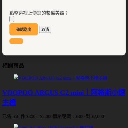
點擊這裡上傳您的裝備美照 ?
確認送出
取消
相關商品
VOOPOO ARGUS G2 mini｜阿格斯小煙
主機
已售 556 件
$
300
–
$
2,000
價格範圍：$300 到 $2,000