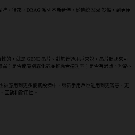
牌。後來，DRAG 系列不斷延伸，從傳統 Mod 設備，到更便
性的，就是 GENE 晶片。對於普通用戶來說，晶片聽起來可
忽弱；是否能識別霧化芯並推薦合適功率；是否有過熱、短路、
制邏輯也被應用到更多便攜設備中，讓新手用戶也能用到更智慧、更
全、互動和耐用性。