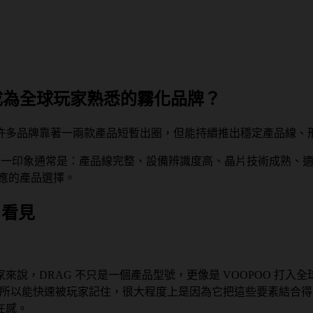
成為全球玩家熟悉的霧化品牌？
許多品牌靠著一兩款產品短暫出圈，但能持續推出穩定產品線、
的第一印象通常是：產品線完整、設備辨識度高、晶片技術成熟、
對應的產品選擇。
戶看見
子煙玩家來說，DRAG 不只是一個產品型號，更像是 VOOPOO
 之所以能快速被玩家記住，很大程度上是因為它把這些要素結合
在感。