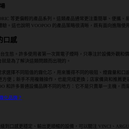
市場
VMATE、DORIC 等更偏輕的產品系列。這類產品通常更注重簡單
驗。這也說明 VOOPOO 的產品策略很清晰，既有面向進階
的口感
和平台生態。許多使用者第一次買電子煙時，只專注於設備外觀和
 平台就是為了解決這類問題而出現的。
的需求選擇不同阻值的霧化芯，用來獲得不同的吸阻、煙霧量和
；新手不用複雜操作，也能完成更換；店家備貨和推薦更容易形成體
POO 和許多普通設備品牌不同的地方：它不是只賣單一主機，
級到口感更穩定、輸出更順暢的設備，可以關注 VINCI、AR