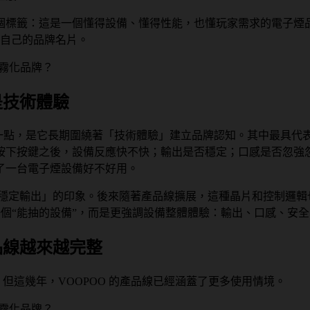
了一個標籤：這是一個懂得設備、懂得性能，也懂玩家需求的電子煙品
成了自己的品牌名片。
是技術體驗
的一點，是它長期圍繞著「技術體驗」建立品牌認知。其中最具代表
按下按鍵之後，設備反應快不快；輸出是否穩定；口感是否忽強
了一台電子煙設備好不好用。
快速點火、穩定輸出」的印象。後來隨著產品線擴展，這種晶片和控
一個“能抽的設備”，而是更強調設備整體體驗：輸出、口感、安
品線越來越完整
牌。但這幾年，VOOPOO 的產品線已經涵蓋了更多使用情境。