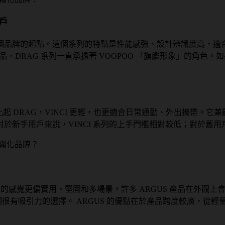
戶
認識這個品牌的起點。這個系列的特點是性能感強、設計辨識度高
Mod 產品，DRAG 系列一直承擔著 VOOPOO 「旗艦形象」
線。比起 DRAG，VINCI 更輕，也更適合日常通勤、外出攜
於新手用戶來說，VINCI 系列的上手門檻相對較低；對於舊
列給人的感覺更偏實用、堅固和多場景。許多 ARGUS 產品在外
很有吸引力的選擇。 ARGUS 的優點在於產品跨度較廣，從輕