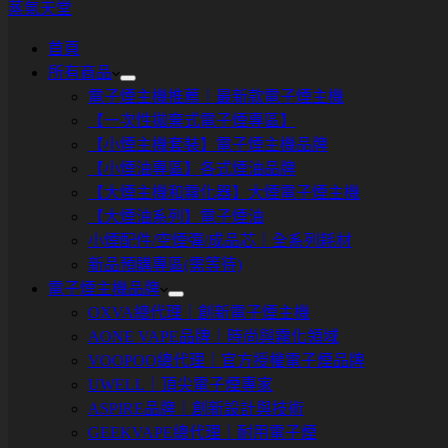
蒸氣天堂
首頁
所有商品
電子煙主機推薦｜最新款電子煙主機
【一次性拋棄式電子煙專區】
【小煙主機套裝】電子煙主機品牌
【小煙油專區】各式煙油品牌
【大煙主機和霧化器】大煙電子煙主機
【大煙油系列】電子煙油
小煙配件/空煙彈/成品芯｜全系列耗材
新品預購專區(需等待)
電子煙主機品牌
OXVA總代理｜創新電子煙主機
AONE VAPE品牌｜時尚與霧化領域
VOOPOO總代理｜官方授權電子煙品牌
UWELL｜頂尖電子煙專家
ASPIRE品牌｜創新設計與技術
GEEKVAPE總代理｜耐用電子煙