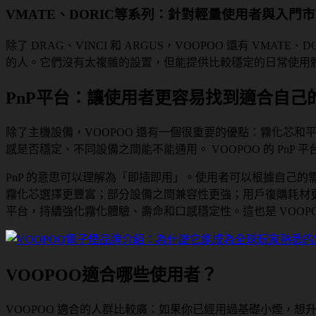
VMATE、DORIC等系列：針對輕量使用者與入門
除了 DRAG、VINCI 和 ARGUS，VOOPOO 還有 
的人。它們沒有太複雜的設置，但能提供比較穩定的日常使用體
PnP平台：讓使用者更容易找到適合自己
除了主機設備，VOOPOO 還有一個很重要的優點：霧化芯
感是否穩定、不同設備之間能不能通用。 VOOPOO 的 PnP
PnP 的意思可以理解為「即插即用」。使用者可以根據自己
霧化芯選擇更豐富；部分設備之間兼容性更強；用戶復購耗材更方便
平台，持續強化霧化體驗、壽命和口感穩定性。這也是 VOO
VOOPOO適合哪些使用者？
VOOPOO 適合的人群比較廣：如果你已經用過基礎小煙，想升