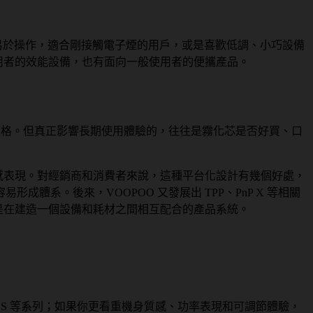
、便攜、易於操作，適合剛接觸電子煙的用戶，或是喜歡低調、小巧設備
使用者的效能設備，也有面向一般使用者的便攜產品。
價格。但真正影響長期使用體驗的，往往是霧化芯是否好買、口
口感表現。對經銷商和消費者來說，這種平台化設計有幾個好處，
系。後來，VOOPOO 又發展出 TPP、PnP X 等相關
而是在建造一個設備和耗材之間相互配合的產品系統。
GUS 等系列；如果你更看重機身質感、功率表現和可調節體驗，