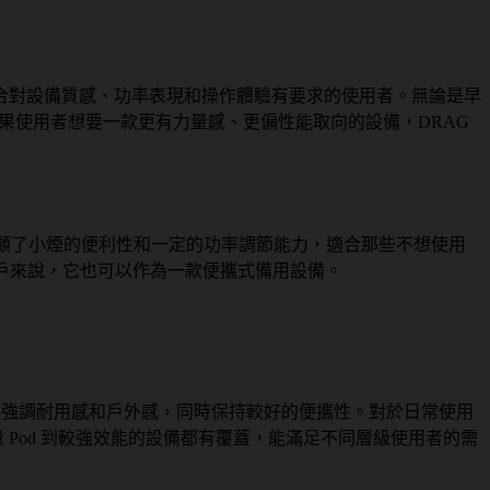
，適合對設備質感、功率表現和操作體驗有要求的使用者。無論是早
的角色。如果使用者想要一款更有力量感、更偏性能取向的設備，DRAG
帶。它兼顧了小煙的便利性和一定的功率調節能力，適合那些不想使用
用戶來說，它也可以作為一款便攜式備用設備。
觀上會強調耐用感和戶外感，同時保持較好的便攜性。對於日常使用
量 Pod 到較強效能的設備都有覆蓋，能滿足不同層級使用者的需